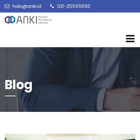
halo@anki.id
021-25555650
Blog